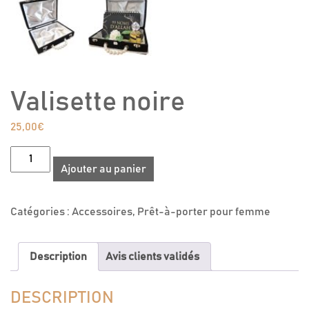
Valisette noire
25,00
€
quantité
Ajouter au panier
de
Valisette
noire
Catégories :
Accessoires
,
Prêt-à-porter pour femme
Description
Avis clients validés
DESCRIPTION