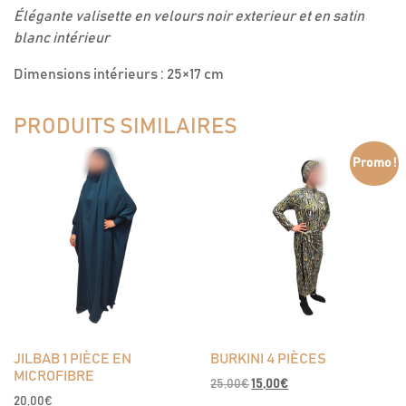
Élégante valisette en velours noir exterieur et en satin
blanc intérieur
Dimensions intérieurs : 25×17 cm
PRODUITS SIMILAIRES
Promo !
JILBAB 1 PIÈCE EN
BURKINI 4 PIÈCES
MICROFIBRE
Le
Le
25,00
€
15,00
€
20,00
€
prix
prix