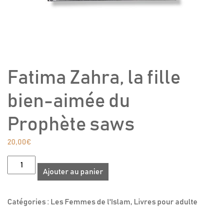
Fatima Zahra, la fille
bien-aimée du
Prophète saws
20,00
€
quantité
Ajouter au panier
de
Fatima
Zahra,
Catégories :
Les Femmes de l'Islam
,
Livres pour adulte
la