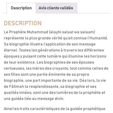
fille
bien-
Description
Avis clients validés
aimée
du
DESCRIPTION
Prophète
saws
Le Prophète Muhammad (alayhi salaat wa salaam)
représente la plus grande vérité qu’ait connue l’Humanité.
Sa biographie illustre l’application de son message
éternel. Toutes les générations à travers les différentes
époques y puisent cette lumière qui illumine les horizons
de leur existence. Les biographies de ses épouses
vertueuses, les mères des croyants, tout comme celles de
ses filles sont une partie éminente de sa propre
biographie, une part importante de sa vie. Dès lors, la vie
de Fâtimah la resplendissante, sa biographie et ses
qualités innées, sont une des lumières de la prophétie et
une guidée liée au message divin.
Ainsi les traits caractéristiques de la guidée prophétique